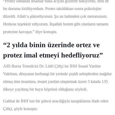
“Protez olmadan insanlar bana acıyan gözlerle bakıyordu. Ben de
bu duruma üzülüyordum. Protez takıldıktan sonra psikolojim
düzeldi. Allah’a şükrediyorum. Şu an halimden çok memnunum.
Herkese teşekkür ediyorum. İnşallah benim gibi olanların tamamı
protezine kavuşur.” diye konuştu.
“2 yılda binin üzerinde ortez ve
protez imal etmeyi hedefliyoruz”
AID Bursa Temsilcisi Dr. Lütfi Çiftçi ise İHH İnsani Yardım
Vakfının, dünyanın herhangi bir yerinde çeşitli sebeplerden mağdur
olmuş tüm insanlara, insani yardım ulaştırmak üzere 5 kıtada 135
ülkeye yayılmış bir hayır köprüsü olduğunu söyledi.
Gahhat ile İHH’nın bir şubesi aracılığıyla tanıştıklarını ifade eden
Çiftçi, şöyle konuştu: