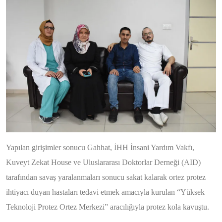
Yapılan girişimler sonucu Gahhat, İHH İnsani Yardım Vakfı,
Kuveyt Zekat House ve Uluslararası Doktorlar Derneği (AID)
tarafından savaş yaralanmaları sonucu sakat kalarak ortez protez
ihtiyacı duyan hastaları tedavi etmek amacıyla kurulan “Yüksek
Teknoloji Protez Ortez Merkezi” aracılığıyla protez kola kavuştu.