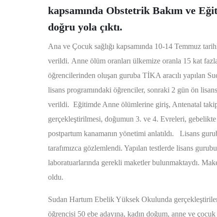
kapsamında Obstetrik Bakım ve Eğiti
doğru yola çıktı.
Ana ve Çocuk sağlığı kapsamında 10-14 Temmuz tarihler
verildi. Anne ölüm oranları ülkemize oranla 15 kat faz
öğrencilerinden oluşan guruba TİKA aracılı yapılan Sud
lisans programındaki öğrenciler, sonraki 2 gün ön lisan
verildi. Eğitimde Anne ölümlerine giriş, Antenatal ta
gerçekleştirilmesi, doğumun 3. ve 4. Evreleri, gebelikte
postpartum kanamanın yönetimi anlatıldı. Lisans gurubu
tarafımızca gözlemlendi. Yapılan testlerde lisans gurubu 
laboratuarlarında gerekli maketler bulunmaktaydı. Maket
oldu.
Sudan Hartum Ebelik Yüksek Okulunda gerçekleştirilen
öğrencisi 50 ebe adayına, kadın doğum, anne ve çocuk s