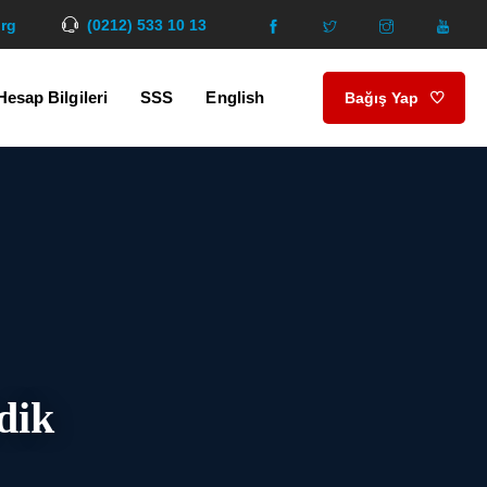
org
(0212) 533 10 13
Hesap Bilgileri
SSS
English
Bağış Yap
dik