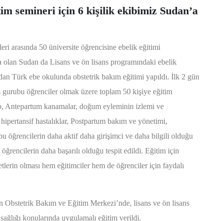
m semineri için 6 kişilik ekibimiz Sudan’a
i arasında 50 üniversite öğrencisine ebelik eğitimi
la olan Sudan da Lisans ve ön lisans programındaki ebelik
an Türk ebe okulunda obstetrik bakım eğitimi yapıldı. İlk 2 gün
s gurubu öğrenciler olmak üzere toplam 50 kişiye eğitim
kip, Antepartum kanamalar, doğum eyleminin izlemi ve
 hipertansif hastalıklar, Postpartum bakım ve yönetimi,
 öğrencilerin daha aktif daha girişimci ve daha bilgili olduğu
öğrencilerin daha başarılı olduğu tespit edildi. Eğitim için
lerin olması hem eğitimciler hem de öğrenciler için faydalı
 Obstetrik Bakım ve Eğitim Merkezi’nde, lisans ve ön lisans
ağlığı konularında uygulamalı eğitim verildi.