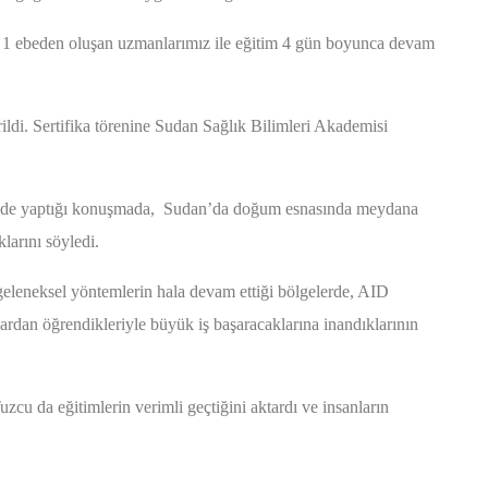
e 1 ebeden oluşan uzmanlarımız ile eğitim 4 gün boyunca devam
erildi. Sertifika törenine Sudan Sağlık Bilimleri Akademisi
ende yaptığı konuşmada, Sudan’da doğum esnasında meydana
larını söyledi.
eleneksel yöntemlerin hala devam ettiği bölgelerde, AID
rdan öğrendikleriyle büyük iş başaracaklarına inandıklarının
cu da eğitimlerin verimli geçtiğini aktardı ve insanların