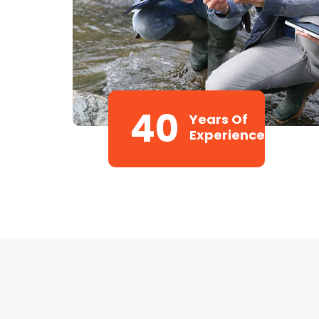
40
Years Of
Experience