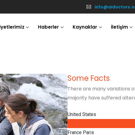
info@aidoctors.o
iyetlerimiz
Haberler
Kaynaklar
İletişim
Some Facts
There are many variations o
majority have suffered alter
United States
France Paris