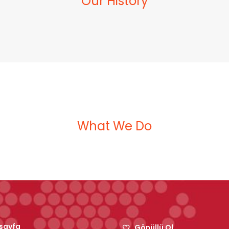
Our History
What We Do
sayfa
Gönüllü Ol