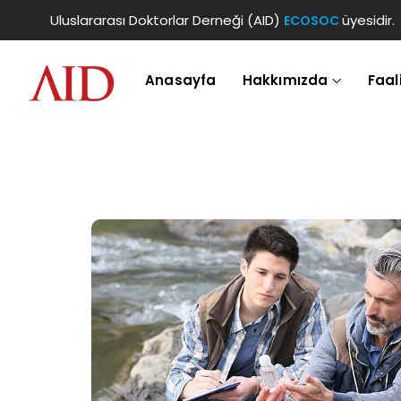
Uluslararası Doktorlar Derneği (AID)
üyesidir.
ECOSOC
Anasayfa
Hakkımızda
Faal