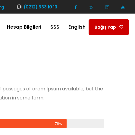
rg
(0212) 533 10 13
Hesap Bilgileri
SSS
English
Bağış Yap
f passages of orem Ipsum available, but the
ation in some form.
78%