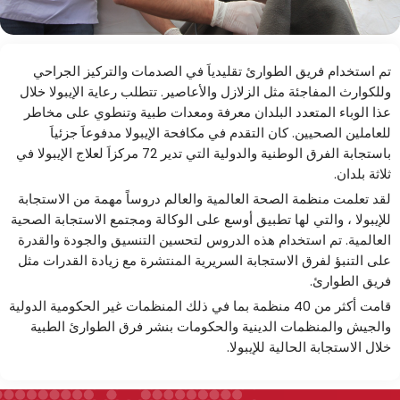
تم استخدام فريق الطوارئ تقليدياَ في الصدمات والتركيز الجراحي
وللكوارث المفاجئة مثل الزلازل والأعاصير. تتطلب رعاية الإيبولا خلال
عذا الوباء المتعدد البلدان معرفة ومعدات طبية وتنطوي على مخاطر
للعاملين الصحيين. كان التقدم في مكافحة الإيبولا مدفوعاَ جزئياَ
باستجابة الفرق الوطنية والدولية التي تدير 72 مركزاَ لعلاج الإيبولا في
ثلاثة بلدان.
لقد تعلمت منظمة الصحة العالمية والعالم دروساً مهمة من الاستجابة
للإيبولا ، والتي لها تطبيق أوسع على الوكالة ومجتمع الاستجابة الصحية
العالمية. تم استخدام هذه الدروس لتحسين التنسيق والجودة والقدرة
على التنبؤ لفرق الاستجابة السريرية المنتشرة مع زيادة القدرات مثل
فريق الطوارئ.
قامت أكثر من 40 منظمة بما في ذلك المنظمات غير الحكومية الدولية
والجيش والمنظمات الدينية والحكومات بنشر فرق الطوارئ الطبية
خلال الاستجابة الحالية للإيبولا.