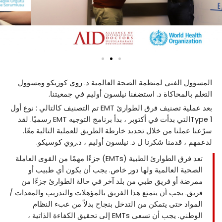
المسؤول الفني لمنظمة الصحة العالمية د. روي كوزيكو ومسؤول
التعلم بالمحاكاة د. استضفنا نيلسون أوليم في جمعيتنا.
بعد عملية تصنيف فرق الطوارئ EMT تم التصنيف كالتالي : نوع أول
Type 1التي بدأت في أكتوبر ، بدأ برنامج التوجيه EMT رسميًا. لقد
سرّعنا عملنا من خلال تحديد خارطة الطريق للعملية التالية معًا.
لدعمهم ، قدمنا شكرنا ل د. نيلسون أوليم ، د.روي كوسيكو.
تعد فرق الطوارئ الطبية (EMTs) جزءًا مهمًا من القوى العاملة
الصحية العالمية ولها دور خاص. يجب أن يكون أي طبيب أو
ممرضة أو فريق طبي من بلد آخر في حالة الطوارئ جزءًا من
فريق. يجب أن يتمتع هذا الفريق بالمؤهلات والتدريب والمعدات /
المواد حتى يتمكن من التدخل بنجاح بدلاً من عبء النظام
الوطني. يجب أن تسعى EMTs إلى تحقيق الكفاءة الذاتية ،