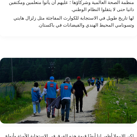
منظمة الصحة العالمية وشركاؤها ؛ عليهم أن يأتوا متعلمين ومكتفين
ذاتيا حتى لا يثقلوا النظام الوطني.
لها تاريخ طويل في الاستجابة للكوارث المفاجئة مثل زلزال هايتي
وتسونامي المحيط الهندي والفيضانات في باكستان.
لكن الإيبولا أظهر لنا أيضًا قيمة هذه الفرق في الاستجابة للأوبئة وأنواع