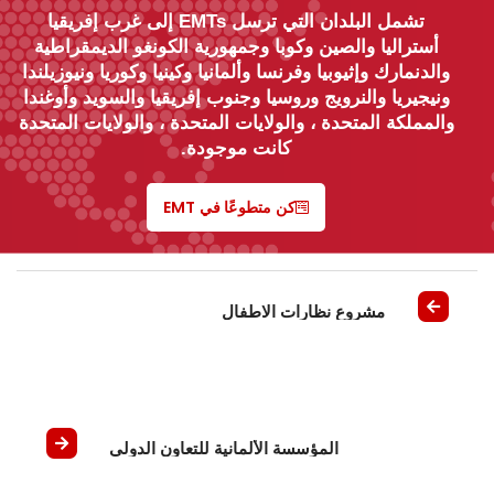
تشمل البلدان التي ترسل EMTs إلى غرب إفريقيا
أستراليا والصين وكوبا وجمهورية الكونغو الديمقراطية
والدنمارك وإثيوبيا وفرنسا وألمانيا وكينيا وكوريا ونيوزيلندا
ونيجيريا والنرويج وروسيا وجنوب إفريقيا والسويد وأوغندا
والمملكة المتحدة ، والولايات المتحدة ، والولايات المتحدة
كانت موجودة.
كن متطوعًا في EMT
مشروع نظارات الاطفال
المؤسسة الألمانية للتعاون الدولي