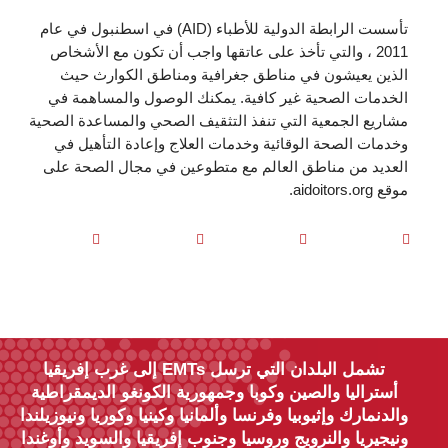
تأسست الرابطة الدولية للأطباء (AID) في اسطنبول في عام
2011 ، والتي تأخذ على عاتقها واجب أن تكون مع الأشخاص
الذين يعيشون في مناطق جغرافية ومناطق الكوارث حيث
الخدمات الصحية غير كافية. يمكنك الوصول والمساهمة في
مشاريع الجمعية التي تنفذ التثقيف الصحي والمساعدة الصحية
وخدمات الصحة الوقائية وخدمات العلاج وإعادة التأهيل في
العديد من مناطق العالم مع متطوعين في مجال الصحة على
موقع aidoitors.org.
تشمل البلدان التي ترسل EMTs إلى غرب إفريقيا
أستراليا والصين وكوبا وجمهورية الكونغو الديمقراطية
والدنمارك وإثيوبيا وفرنسا وألمانيا وكينيا وكوريا ونيوزيلندا
ونيجيريا والنرويج وروسيا وجنوب إفريقيا والسويد وأوغندا